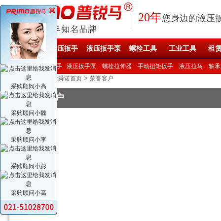
20年
您身边的液压
舜诺首页
液压扳手
液压扳手泵
螺栓工具
工业工具
租
产品直达 >>
液压扳手
液压扳手泵
螺栓拉伸器
手动扭矩扳手
液压拉马
轴承
您现在的位置:
>
舜诺首页
荣誉客户
采购顾问小高
荣誉客户
采购顾问小魏
采购顾问小李
采购顾问小彭
采购顾问小高