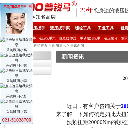
20年
您身边的液压
舜诺首页
液压扳手
液压扳手泵
螺栓工具
工业工具
租
产品直达 >>
液压扳手
液压扳手泵
螺栓拉伸器
手动扭矩扳手
液压拉马
轴承
您现在的位置:
>
>
舜诺首页
新闻资讯
舜诺新闻
采购顾问小高
新闻资讯
新闻资讯
舜诺新闻
采购顾问小魏
行业资讯
2
采购顾问小李
采购顾问小彭
近日，有客户咨询关于
20
采购顾问小高
来了解一下如何确定如此大扭
预紧扭矩
20000Nm的