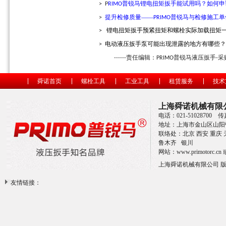
普锐马锂电扭矩扳手能试用吗？如何申
>
P
RIMO
提升检修质量
——
普锐马与检修施工单
>
PRIMO
锂电扭矩扳手预紧扭矩和螺栓实际加载扭矩
>
电动液压扳手泵可能出现泄露的地方有哪些？
>
责任编辑：
普锐马液压扳手
采
------
PRIMO
-
舜诺首页
螺栓工具
工业工具
租赁服务
技术
上海舜诺机械有限
电话：021-51028700 传
地址：上海市金山区山阳镇
联络处：北京 西安 重庆 天
鲁木齐 银川
网站：
www.primotorc.cn
上海舜诺机械有限公司 
友情链接：