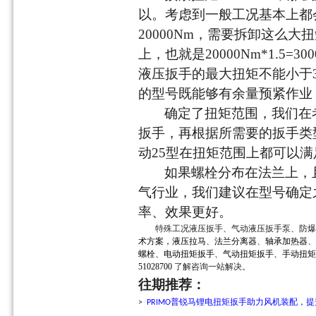
以。考虑到一般工况基本上都
20000Nm，需要拆卸这么
上，也就是20000Nm*1.5
液压扳手的最大扭矩不能小于3
的型号既能够有余量预紧作业
确定了扭矩范围，我们在
扳手，再根据所需要的扳手类
动25型在扭矩范围上都可以满
如果螺栓分布在法兰上，
气行业，我们建议在型号确定
率、效果更好。
特殊工况
液压扳手、气动液压扳手泵、防爆
术方案，
液压拉马
、
法兰分离器
、
轴承加热器
、
螺栓、电动扭矩扳手、气动扭矩扳手、手动扭矩
51028700
了解咨询一站解决。
往期推荐
：
普锐马锂电扭矩扳手助力风机装配，提
>
PRIMO