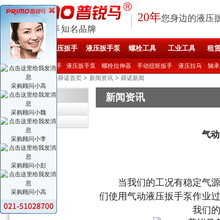
20年
您身边的液压
舜诺首页
液压扳手
液压扳手泵
螺栓工具
工业工具
租
产品直达 >>
液压扳手
液压扳手泵
螺栓拉伸器
手动扭矩扳手
液压拉马
轴承
您现在的位置:
>
>
舜诺首页
新闻资讯
舜诺新闻
采购顾问小高
新闻资讯
新闻资讯
舜诺新闻
采购顾问小魏
行业资讯
气动
采购顾问小李
采购顾问小彭
当我们的工况有稳定气
采购顾问小高
们使用气动液压扳手泵作业
我们