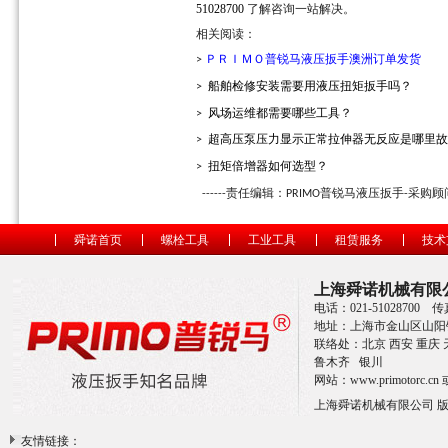
51028700
了解咨询一站解决。
相关阅读：
ＰＲＩＭＯ普锐马液压扳手澳洲订单发货
>
船舶检修安装需要用液压扭矩扳手吗？
>
风场运维都需要哪些工具？
>
超高压泵压力显示正常拉伸器无反应是哪里故
>
扭矩倍增器如何选型？
>
责任编辑：
普锐马液压扳手
采购顾
------
PRIMO
-
舜诺首页
螺栓工具
工业工具
租赁服务
技术
上海舜诺机械有限
电话：021-51028700 传
地址：上海市金山区山阳镇
联络处：北京 西安 重庆 天
鲁木齐 银川
网站：
www.primotorc.cn
上海舜诺机械有限公司 
友情链接：